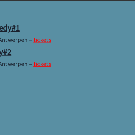
medy#1
– Antwerpen –
tickets
y#2
– Antwerpen –
tickets